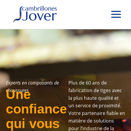
R
3
4
1
1
1
Aller
e
6
p
8
p
1
au
c
p
r
p
r
p
contenu
h
r
o
r
o
r
e
o
d
o
d
o
r
c
d
u
d
u
d
h
u
i
u
i
u
e
i
t
i
t
i
t
s
t
t
s
s
s
Experts en composants de
Plus de 60 ans de
Une
chaussures
fabrication de tiges avec
la plus haute qualité et
confiance
un service de proximité.
Votre partenaire fiable en
qui vous
matière de solutions
pour l’industrie de la