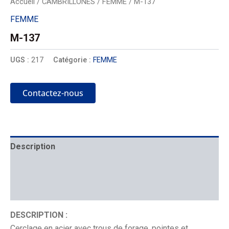
Accueil
/
CAMBRILLONES
/
FEMME
/ M-137
FEMME
M-137
UGS :
217
Catégorie :
FEMME
Contactez-nous
Description
Mécanique
Placement
DESCRIPTION :
Cerclage en acier avec trous de forage, pointes et