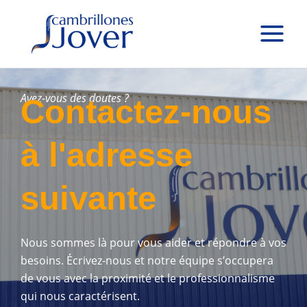
Aller
au
contenu
Avez-vous des doutes ?
Contactez-nous
à l'adresse
suivante
Nous sommes là pour vous aider et répondre à vos
besoins. Écrivez-nous et notre équipe s’occupera
de vous avec la proximité et le professionnalisme
qui nous caractérisent.