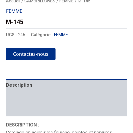
Accueil
/
CAMBRILLONES
/
FEMME
/ M-145
FEMME
M-145
UGS :
246
Catégorie :
FEMME
Contactez-nous
Description
Mécanique
Placement
DESCRIPTION :
Cerclage en acier avec fourche, pointes et nervures