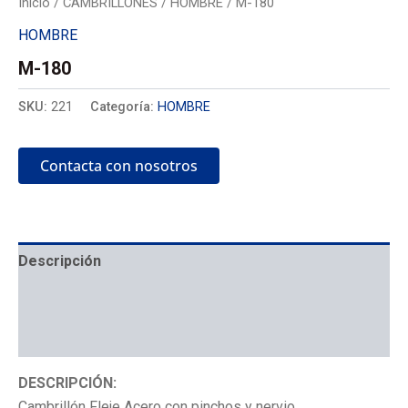
Inicio
/
CAMBRILLONES
/
HOMBRE
/ M-180
HOMBRE
M-180
SKU:
221
Categoría:
HOMBRE
Contacta con nosotros
Descripción
Mecánica
Colocación
DESCRIPCIÓN:
Cambrillón Fleje Acero con pinchos y nervio