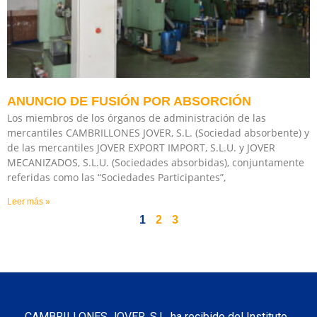
ANUNCIO DE FUSIÓN POR ABSORCIÓN
Los miembros de los órganos de administración de las
mercantiles CAMBRILLONES JOVER, S.L. (Sociedad absorbente) y
de las mercantiles JOVER EXPORT IMPORT, S.L.U. y JOVER
MECANIZADOS, S.L.U. (Sociedades absorbidas), conjuntamente
referidas como las “Sociedades Participantes”,
Leer más »
1
2
3
CAMBRILLONES JOVER, S.L. ha recibido del Instituto