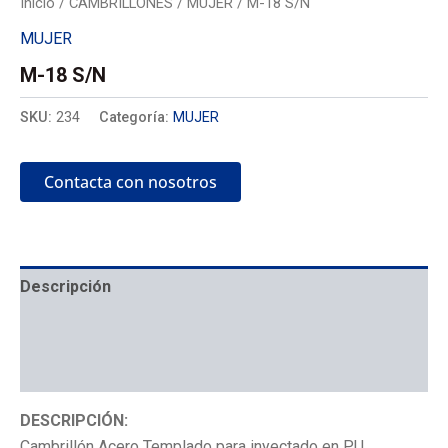
Inicio
/
CAMBRILLONES
/
MUJER
/ M-18 S/N
MUJER
M-18 S/N
SKU:
234
Categoría:
MUJER
Contacta con nosotros
Descripción
Mecánica
Colocación
DESCRIPCIÓN:
Cambrillón Acero Templado para inyectado en PU