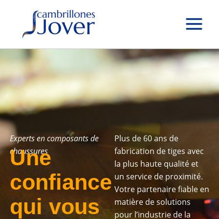
R
3
4
1
1
1
Aller
e
6
p
8
p
1
au
c
p
r
p
r
p
contenu
h
r
o
r
o
r
e
o
d
o
d
o
r
c
d
u
d
u
d
h
u
i
u
i
u
e
i
t
i
t
i
t
s
t
t
s
s
s
Experts en composants de
Plus de 60 ans de
Une
chaussures
fabrication de tiges avec
la plus haute qualité et
confiance
un service de proximité.
Votre partenaire fiable en
qui vous
matière de solutions
pour l’industrie de la