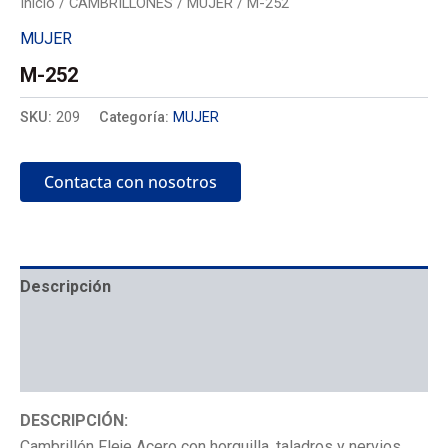
Inicio
/
CAMBRILLONES
/
MUJER
/ M-252
MUJER
M-252
SKU:
209
Categoría:
MUJER
Contacta con nosotros
Descripción
Mecánica
Colocación
DESCRIPCIÓN:
Cambrillón Fleje Acero con horquilla, taladros y nervios