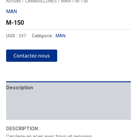
Accueil
/
CAMBRILLONES
/
MAN
/ M-150
MAN
M-150
UGS :
247
Catégorie :
MAN
Contactez-nous
Description
Mécanique
Placement
DESCRIPTION :
Cerclage en acier avec trous et nervures